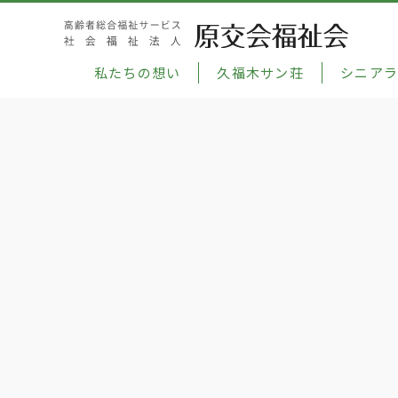
私たちの想い
久福木サン荘
シニア