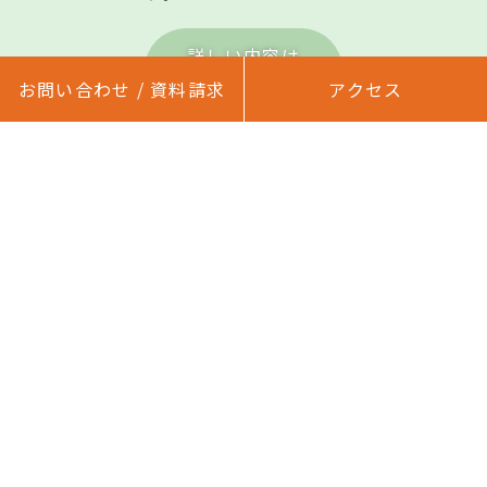
詳しい内容は
こちら
お問い合わせ / 資料請求
お問い合わせ / 資料請求
アクセス
アクセス
ご入居までの流れ
お申し
審査
ご入居
1
2
3
込み